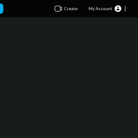
Create
My Account